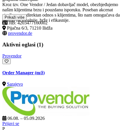
Kroz tzv. One Vendor / Jedan dobavljač model, obezbjeđujemo
našim klijentima brzu i pouzdanu isporuku. Poseban akcenat
stavljamo na direktan odnos s klijentima, što nam omogućava da
Prikaži više
radimo racionalnije, brže i efikasnije.
JIB: 4203477160002
Pijačna 6/3, 71210 Ilidža
provendor.de
Aktivni oglasi (1)
Provendor
Order Manager
(m/ž)
Sarajevo
06.08. – 05.09.2026
Prijavi se
P