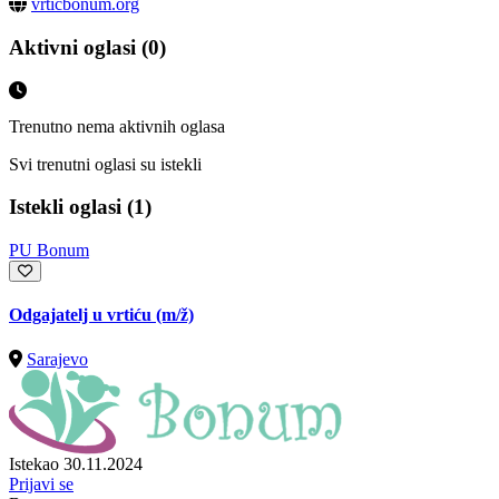
vrticbonum.org
Aktivni oglasi (0)
Trenutno nema aktivnih oglasa
Svi trenutni oglasi su istekli
Istekli oglasi (1)
PU Bonum
Odgajatelj u vrtiću
(m/ž)
Sarajevo
Istekao 30.11.2024
Prijavi se