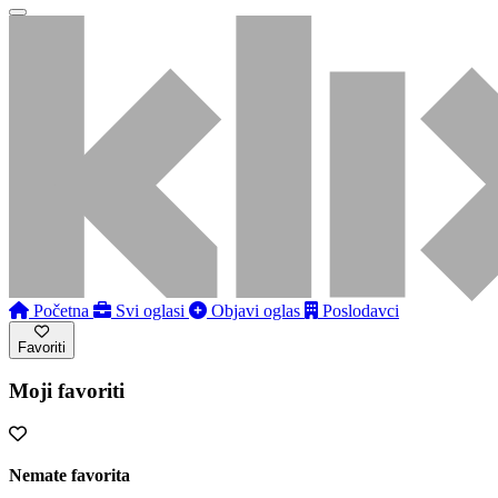
Početna
Svi oglasi
Objavi oglas
Poslodavci
Favoriti
Moji favoriti
Nemate favorita