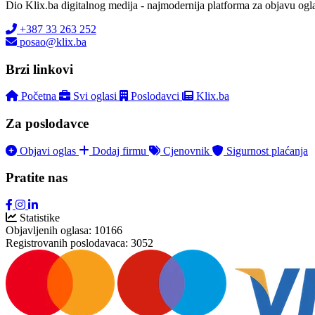
Dio Klix.ba digitalnog medija - najmodernija platforma za objavu ogl
+387 33 263 252
posao@klix.ba
Brzi linkovi
Početna
Svi oglasi
Poslodavci
Klix.ba
Za poslodavce
Objavi oglas
Dodaj firmu
Cjenovnik
Sigurnost plaćanja
Pratite nas
Statistike
Objavljenih oglasa:
10166
Registrovanih poslodavaca:
3052