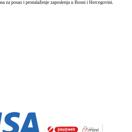
asa za posao i pronalaženje zaposlenja u Bosni i Hercegovini.