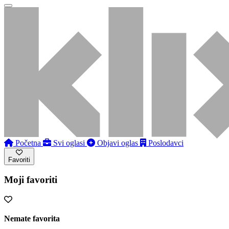
Početna
Svi oglasi
Objavi oglas
Poslodavci
Favoriti
Moji favoriti
Nemate favorita