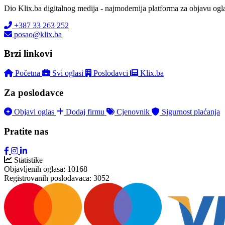
Dio Klix.ba digitalnog medija - najmodernija platforma za objavu ogl
+387 33 263 252
posao@klix.ba
Brzi linkovi
Početna
Svi oglasi
Poslodavci
Klix.ba
Za poslodavce
Objavi oglas
Dodaj firmu
Cjenovnik
Sigurnost plaćanja
Pratite nas
Statistike
Objavljenih oglasa:
10168
Registrovanih poslodavaca:
3052