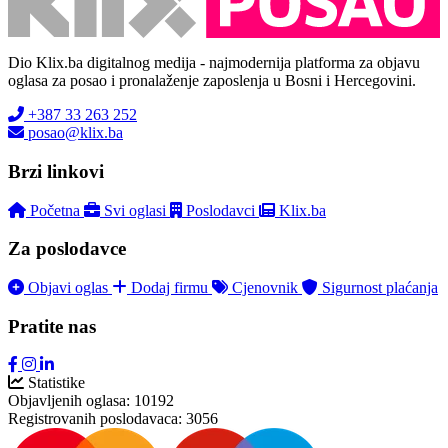
Dio Klix.ba digitalnog medija - najmodernija platforma za objavu
oglasa za posao i pronalaženje zaposlenja u Bosni i Hercegovini.
+387 33 263 252
posao@klix.ba
Brzi linkovi
Početna
Svi oglasi
Poslodavci
Klix.ba
Za poslodavce
Objavi oglas
Dodaj firmu
Cjenovnik
Sigurnost plaćanja
Pratite nas
Statistike
Objavljenih oglasa:
10192
Registrovanih poslodavaca:
3056