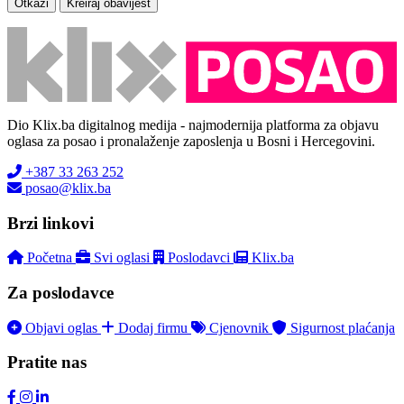
Otkaži
Kreiraj obavijest
Dio Klix.ba digitalnog medija - najmodernija platforma za objavu
oglasa za posao i pronalaženje zaposlenja u Bosni i Hercegovini.
+387 33 263 252
posao@klix.ba
Brzi linkovi
Početna
Svi oglasi
Poslodavci
Klix.ba
Za poslodavce
Objavi oglas
Dodaj firmu
Cjenovnik
Sigurnost plaćanja
Pratite nas