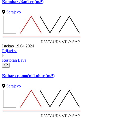
Konobar / šanker
(m/ž)
Sarajevo
Istekao 19.04.2024
Prijavi se
P
Restoran Lava
Kuhar / pomoćni kuhar
(m/ž)
Sarajevo