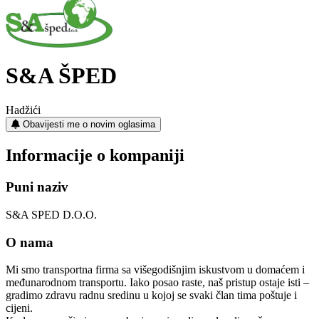
S&A ŠPED
Hadžići
Obavijesti me o novim oglasima
Informacije o kompaniji
Puni naziv
S&A SPED D.O.O.
O nama
Mi smo transportna firma sa višegodišnjim iskustvom u domaćem i
međunarodnom transportu. Iako posao raste, naš pristup ostaje isti –
gradimo zdravu radnu sredinu u kojoj se svaki član tima poštuje i
cijeni.