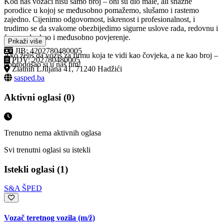
Kod nas vozači nisu samo broj – oni su dio male, ali snažne
porodice u kojoj se međusobno pomažemo, slušamo i rastemo
zajedno. Cijenimo odgovornost, iskrenost i profesionalnost, i
trudimo se da svakome obezbijedimo sigurne uslove rada, redovnu i
fer zaradu, kao i međusobno povjerenje.
Prikaži više
JIB: 4202780480005
Ako želiš da voziš za firmu koja te vidi kao čovjeka, a ne kao broj –
PDV: 202780480005
dobrodošao si u naš tim!
Zlatnih LJiljana 41, 71240 Hadžići
sasped.ba
Aktivni oglasi (0)
Trenutno nema aktivnih oglasa
Svi trenutni oglasi su istekli
Istekli oglasi (1)
S&A ŠPED
Vozač teretnog vozila
(m/ž)