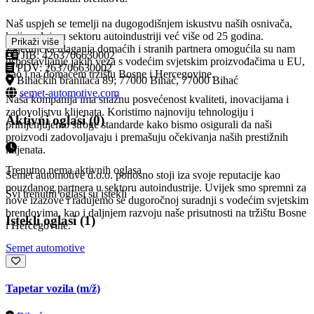
Naš uspjeh se temelji na dugogodišnjem iskustvu naših osnivača,
koji posluju u sektoru autoindustriji već više od 25 godina.
Prikaži više
Zajednička ulaganja domaćih i stranih partnera omogućila su nam
JIB: 4263706630002
uspostavljanje jakih veza s vodećim svjetskim proizvođačima u EU,
PDV: 263706630002
kao i na domaćem tržištu Bosne i Hercegovine.
Bihaćkih branilaca 89; 77000 Bihać, 77000 Bihać
semet-automotive.com
Naša kompanija ima snažnu posvećenost kvaliteti, inovacijama i
zadovoljstvu klijenata. Koristimo najnoviju tehnologiju i
Aktivni oglasi (0)
primjenjujemo stroge standarde kako bismo osigurali da naši
proizvodi zadovoljavaju i premašuju očekivanja naših prestižnih
klijenata.
Trenutno nema aktivnih oglasa
Semet automotive d.o.o. ponosno stoji iza svoje reputacije kao
pouzdanog partnera u sektoru autoindustrije. Uvijek smo spremni za
Svi trenutni oglasi su istekli
nove izazove i radujemo se dugoročnoj suradnji s vodećim svjetskim
brendovima, kao i daljnjem razvoju naše prisutnosti na tržištu Bosne
Istekli oglasi (1)
i Hercegovine.
Semet automotive
Tapetar vozila
(m/ž)