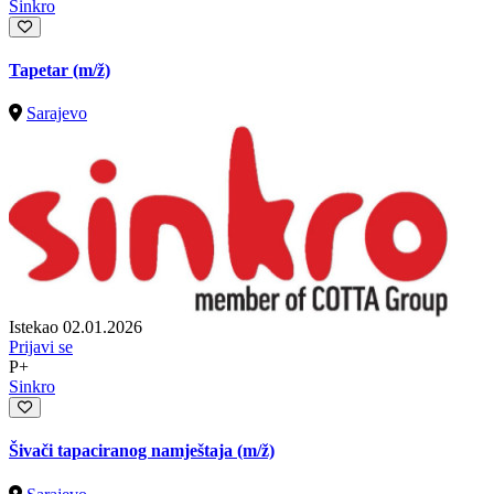
Sinkro
Tapetar
(m/ž)
Sarajevo
Istekao 02.01.2026
Prijavi se
P+
Sinkro
Šivači tapaciranog namještaja
(m/ž)