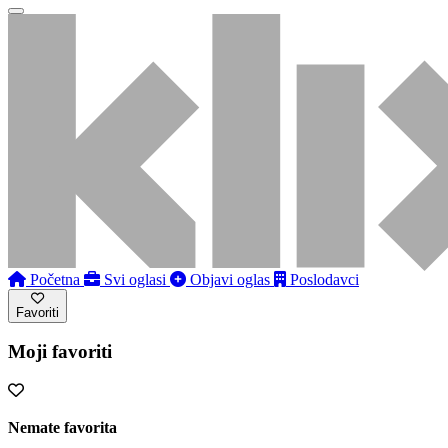
Početna
Svi oglasi
Objavi oglas
Poslodavci
Favoriti
Moji favoriti
Nemate favorita