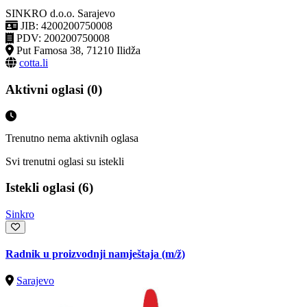
SINKRO d.o.o. Sarajevo
JIB: 4200200750008
PDV: 200200750008
Put Famosa 38, 71210 Ilidža
cotta.li
Aktivni oglasi (0)
Trenutno nema aktivnih oglasa
Svi trenutni oglasi su istekli
Istekli oglasi (6)
Sinkro
Radnik u proizvodnji namještaja
(m/ž)
Sarajevo