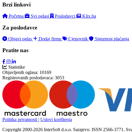
Brzi linkovi
Početna
Svi oglasi
Poslodavci
Klix.ba
Za poslodavce
Objavi oglas
Dodaj firmu
Cjenovnik
Sigurnost plaćanja
Pratite nas
Statistike
Objavljenih oglasa:
10169
Registrovanih poslodavaca:
3053
Politika privatnosti
|
Uslovi korištenja
Copyright 2000-2026 InterSoft d.o.o. Sarajevo. ISSN 2566-3771. Sva