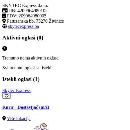
SKYTEC Express d.o.o.
JIB: 4209964980102
PDV: 209964980005
Partizanska bb, 75270 Živinice
skytecexpress.ba
Aktivni oglasi (0)
Trenutno nema aktivnih oglasa
Svi trenutni oglasi su istekli
Istekli oglasi (1)
Skytec Express
Kurir - Dostavljač
(m/ž)
Više lokacija