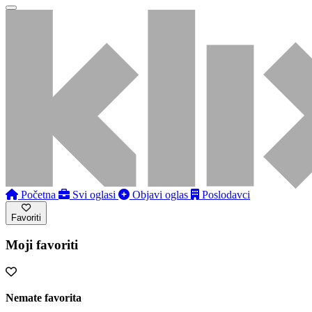
Početna
Svi oglasi
Objavi oglas
Poslodavci
Favoriti
Moji favoriti
Nemate favorita