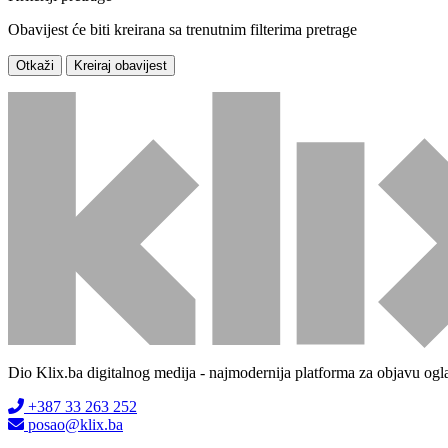
Obavijest će biti kreirana sa trenutnim filterima pretrage
Otkaži
Kreiraj obavijest
Dio Klix.ba digitalnog medija - najmodernija platforma za objavu ogl
+387 33 263 252
posao@klix.ba