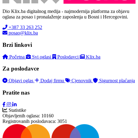
Dio Klix.ba digitalnog medija - najmodernija platforma za objavu
oglasa za posao i pronalaženje zaposlenja u Bosni i Hercegovini.
+387 33 263 252
posao@klix.ba
Brzi linkovi
Početna
Svi oglasi
Poslodavci
Klix.ba
Za poslodavce
Objavi oglas
Dodaj firmu
Cjenovnik
Sigurnost plaćanja
Pratite nas
Statistike
Objavljenih oglasa:
10160
Registrovanih poslodavaca:
3051