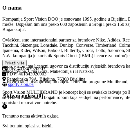
O nama
Kompanija Sport Vision DOO je osnovana 1995. godine u Bijeljini, 
mreže. Uspješan tim ima preko 600 zaposlenih u Srbiji i preko 150 zap
Bugarskoj 2 .
Ovlašćeni smo internacionalni partner za brendove Nike, Adidas, Ree
Tacchini, Slazenger, Lonsdale, Dunlop, Converse, Timberland, Colmar
Ipanema, Rider, Wilson, Babolat, Butterfly, Crocs, Lotto, Salomon, Sk
Naša kompanija je korisnik Sports Direct (IBML) licence za područje z
Prikaži više
Sport Vision ima licencni ugovor za distribuciju svjetskih brendova 
JIB: 401843920003
Hercegovina, Crna Gora, Makedonija i Hrvatska) .
PDV: 401843920003
Pantelinska 79A, Bijeljina, 76300 Bijeljina
U okviru lanca maloprodajnih objekata imamo programe Multibrand, Ki
sportvision.ba
Sport Vision MULTIBRAND je koncept koji se svakako izdvaja po širok
Aktivni oglasi (0)
su velikih kvadratura i bogati robom koja se dijeli na performance, lif
sportske i rekreativne potrebe .
Trenutno nema aktivnih oglasa
Svi trenutni oglasi su istekli