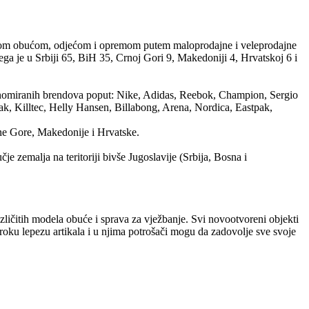
skom obućom, odjećom i opremom putem maloprodajne i veleprodajne
ga je u Srbiji 65, BiH 35, Crnoj Gori 9, Makedoniji 4, Hrvatskoj 6 i
renomiranih brendova popu t: Nike, Adidas, Reebok, Champion, Sergio
k, Killtec, Helly Hansen, Billabong, Arena, Nordica, Eastpak,
rne Gore, Makedonije i Hrvatske.
zemalja na teritoriji bivše Jugoslavije (Srbija, Bosna i
ičitih modela obuće i sprava za vježbanje. Svi novootvoreni objekti
široku lepezu artikala i u njima potrošači mogu da zadovolje sve svoje