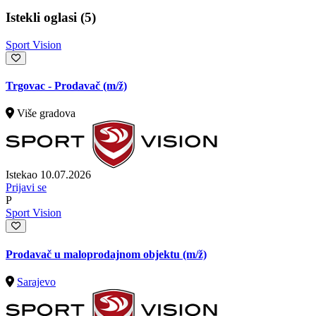
Istekli oglasi (5)
Sport Vision
Trgovac - Prodavač
(m/ž)
Više gradova
Istekao 10.07.2026
Prijavi se
P
Sport Vision
Prodavač u maloprodajnom objektu
(m/ž)
Sarajevo