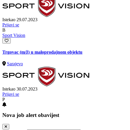
Istekao 29.07.2023
Prijavi se
B
Sport Vision
Trgovac
(m/ž)
u maloprodajnom objektu
Sarajevo
Istekao 30.07.2023
Prijavi se
P
Nova job alert obavijest