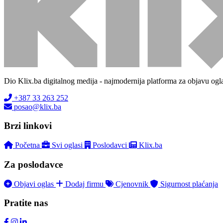
Dio Klix.ba digitalnog medija - najmodernija platforma za objavu ogl
+387 33 263 252
posao@klix.ba
Brzi linkovi
Početna
Svi oglasi
Poslodavci
Klix.ba
Za poslodavce
Objavi oglas
Dodaj firmu
Cjenovnik
Sigurnost plaćanja
Pratite nas