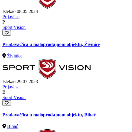
Istekao 08.05.2024
Prijavi se
P
Sport Vision
Prodavač/ica u maloprodajnom objektu, Živinice
Živinice
Istekao 29.07.2023
Prijavi se
B
Sport Vision
Prodavač/ica u maloprodajnom objektu, Bihać
Bihać