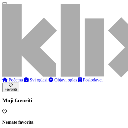
Početna
Svi oglasi
Objavi oglas
Poslodavci
Favoriti
Moji favoriti
Nemate favorita