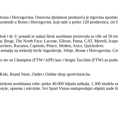
Bosna i Hercegovina. Osnovna djelatnost preduzeća je trgovina sport
oslenih u Bosni i Hercegovini , koji rade u preko 120 prodavnica, od če
bok i dr. U ponudi se nalazi širok asortiman proizvoda sa više od 50 
, Brugi, The North Face, Lacoste, Ellesse, Puma, CAT, Merrell, Icepea
echers, Rucanor, Capriolo, Prince, Molten, Asics, Quicksilver.
emalja na teritoriji bivše Jugoslavije, Srbije, Bosne i Hercegovine, C
kao sto su Champion (FTW+APP) kao i Sergio Tacchini (FTW) za područje 
ds, Brand Store, Outlet i Online shop sportvision.ba.
om asortimanu robe: preko 40.000 hiljada artikala, 1.300 modela razl
estyle, opremu i rekvizite . Svi Sport Vision maloprodajni objekti nude 