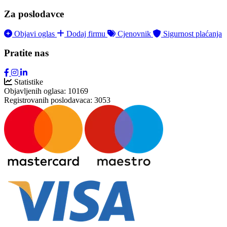
Za poslodavce
Objavi oglas
Dodaj firmu
Cjenovnik
Sigurnost plaćanja
Pratite nas
Statistike
Objavljenih oglasa:
10169
Registrovanih poslodavaca:
3053