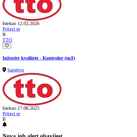
Istekao 12.02.2026
Prijavi se
B
TTO
Inženjer kvalitete - Kontrolor
(m/ž)
Sarajevo
Istekao 17.08.2025
Prijavi se
B
Nova job alert obavijest