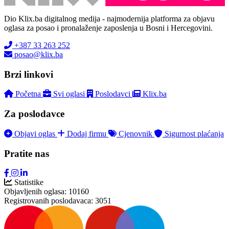
Dio Klix.ba digitalnog medija - najmodernija platforma za objavu
oglasa za posao i pronalaženje zaposlenja u Bosni i Hercegovini.
+387 33 263 252
posao@klix.ba
Brzi linkovi
Početna
Svi oglasi
Poslodavci
Klix.ba
Za poslodavce
Objavi oglas
Dodaj firmu
Cjenovnik
Sigurnost plaćanja
Pratite nas
Statistike
Objavljenih oglasa:
10160
Registrovanih poslodavaca:
3051