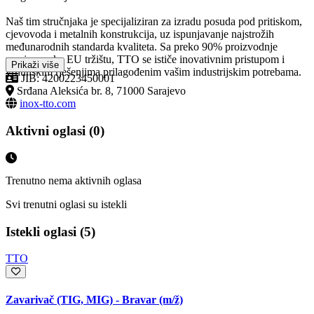
Naš tim stručnjaka je specijaliziran za izradu posuda pod pritiskom,
cjevovoda i metalnih konstrukcija, uz ispunjavanje najstrožih
međunarodnih standarda kvaliteta. Sa preko 90% proizvodnje
usmjerene ka EU tržištu, TTO se ističe inovativnim pristupom i
Prikaži više
vrhunskim rješenjima prilagođenim vašim industrijskim potrebama.
JIB: 4200223450001
Srđana Aleksića br. 8, 71000 Sarajevo
inox-tto.com
Aktivni oglasi (0)
Trenutno nema aktivnih oglasa
Svi trenutni oglasi su istekli
Istekli oglasi (5)
TTO
Zavarivač (TIG, MIG) - Bravar
(m/ž)