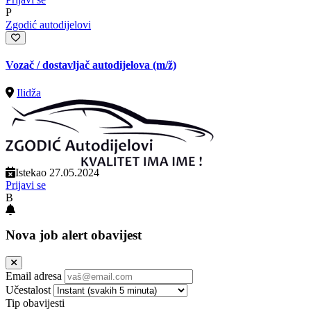
P
Zgodić autodijelovi
Vozač / dostavljač autodijelova
(m/ž)
Ilidža
Istekao 27.05.2024
Prijavi se
B
Nova job alert obavijest
Email adresa
Učestalost
Tip obavijesti