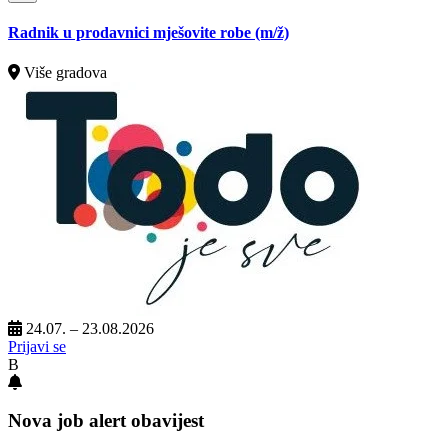
Radnik u prodavnici mješovite robe
(m/ž)
Više gradova
24.07. – 23.08.2026
Prijavi se
B
Nova job alert obavijest