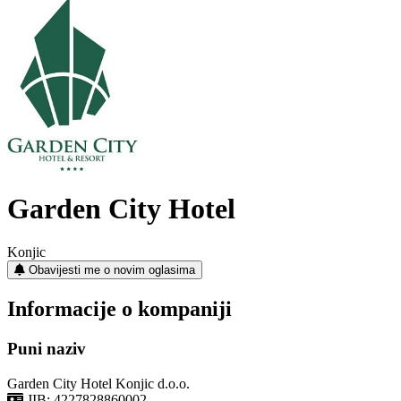
Garden City Hotel
Konjic
Obavijesti me o novim oglasima
Informacije o kompaniji
Puni naziv
Garden City Hotel Konjic d.o.o.
JIB: 4227828860002