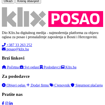
Otkaži
Kreiraj obavijest
Dio Klix.ba digitalnog medija - najmodernija platforma za objavu
oglasa za posao i pronalaženje zaposlenja u Bosni i Hercegovini.
+387 33 263 252
posao@klix.ba
Brzi linkovi
Početna
Svi oglasi
Poslodavci
Klix.ba
Za poslodavce
Objavi oglas
Dodaj firmu
Cjenovnik
Sigurnost plaćanja
Pratite nas