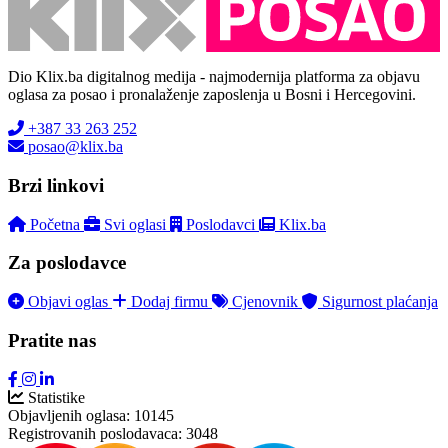
Dio Klix.ba digitalnog medija - najmodernija platforma za objavu
oglasa za posao i pronalaženje zaposlenja u Bosni i Hercegovini.
+387 33 263 252
posao@klix.ba
Brzi linkovi
Početna
Svi oglasi
Poslodavci
Klix.ba
Za poslodavce
Objavi oglas
Dodaj firmu
Cjenovnik
Sigurnost plaćanja
Pratite nas
Statistike
Objavljenih oglasa:
10145
Registrovanih poslodavaca:
3048