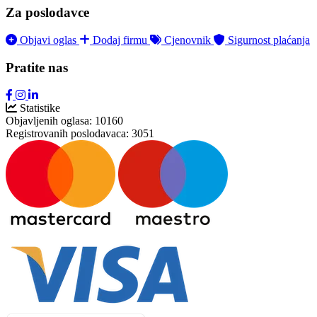
Za poslodavce
Objavi oglas
Dodaj firmu
Cjenovnik
Sigurnost plaćanja
Pratite nas
Statistike
Objavljenih oglasa:
10160
Registrovanih poslodavaca:
3051