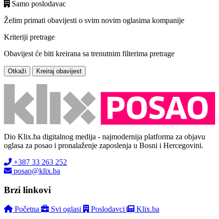
Samo poslodavac
Želim primati obavijesti o svim novim oglasima kompanije
Kriteriji pretrage
Obavijest će biti kreirana sa trenutnim filterima pretrage
Otkaži
Kreiraj obavijest
Dio Klix.ba digitalnog medija - najmodernija platforma za objavu
oglasa za posao i pronalaženje zaposlenja u Bosni i Hercegovini.
+387 33 263 252
posao@klix.ba
Brzi linkovi
Početna
Svi oglasi
Poslodavci
Klix.ba