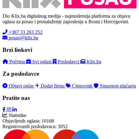
Dio Klix.ba digitalnog medija - najmodernija platforma za objavu
oglasa za posao i pronalaženje zaposlenja u Bosni i Hercegovini.
+387 33 263 252
posao@klix.ba
Brzi linkovi
Početna
Svi oglasi
Poslodavci
Klix.ba
Za poslodavce
Objavi oglas
Dodaj firmu
Cjenovnik
Sigurnost plaćanja
Pratite nas
Statistike
Objavljenih oglasa:
10168
Registrovanih poslodavaca:
3052