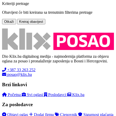
Kriteriji pretrage
Obavijest će biti kreirana sa trenutnim filterima pretrage
Otkaži
Kreiraj obavijest
Dio Klix.ba digitalnog medija - najmodernija platforma za objavu
oglasa za posao i pronalaženje zaposlenja u Bosni i Hercegovini.
+387 33 263 252
posao@klix.ba
Brzi linkovi
Početna
Svi oglasi
Poslodavci
Klix.ba
Za poslodavce
Objavi oglas
Dodaj firmu
Cjenovnik
Sigurnost plaćanja