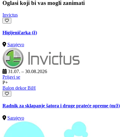
Oglasi koji bi vas mogli zanimati
Invictus
Higijeničarka (ž)
Sarajevo
31.07. – 30.08.2026
Prijavi se
P+
Balon dekor BiH
Radnik za sklapanje šatora i druge prateće opreme
(m/ž)
Sarajevo