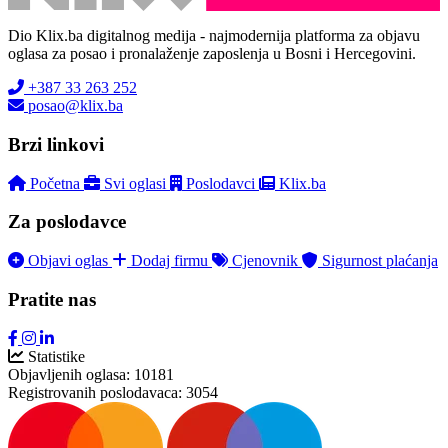
Dio Klix.ba digitalnog medija - najmodernija platforma za objavu
oglasa za posao i pronalaženje zaposlenja u Bosni i Hercegovini.
+387 33 263 252
posao@klix.ba
Brzi linkovi
Početna
Svi oglasi
Poslodavci
Klix.ba
Za poslodavce
Objavi oglas
Dodaj firmu
Cjenovnik
Sigurnost plaćanja
Pratite nas
Statistike
Objavljenih oglasa:
10181
Registrovanih poslodavaca:
3054