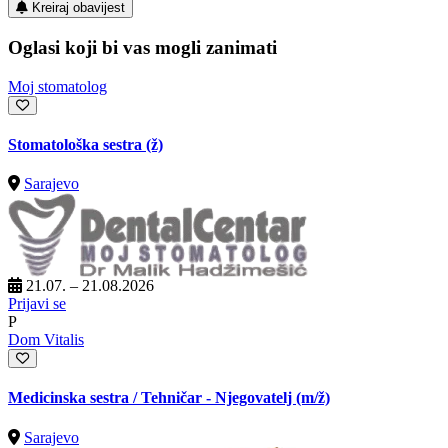
Kreiraj obavijest
Oglasi koji bi vas mogli zanimati
Moj stomatolog
Stomatološka sestra (ž)
Sarajevo
21.07. – 21.08.2026
Prijavi se
P
Dom Vitalis
Medicinska sestra / Tehničar - Njegovatelj
(m/ž)
Sarajevo