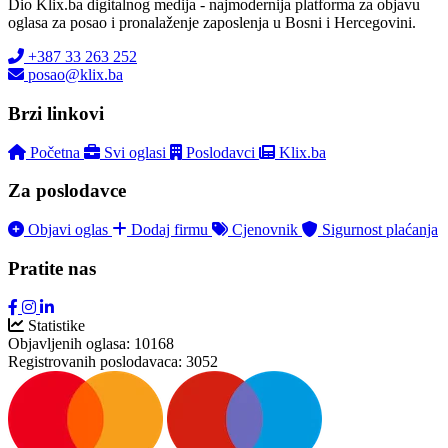
Dio Klix.ba digitalnog medija - najmodernija platforma za objavu
oglasa za posao i pronalaženje zaposlenja u Bosni i Hercegovini.
+387 33 263 252
posao@klix.ba
Brzi linkovi
Početna
Svi oglasi
Poslodavci
Klix.ba
Za poslodavce
Objavi oglas
Dodaj firmu
Cjenovnik
Sigurnost plaćanja
Pratite nas
Statistike
Objavljenih oglasa:
10168
Registrovanih poslodavaca:
3052