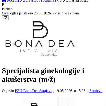
Početna
Zdravstvo i socijalna skrb
Oglas
za posao
P
Istekao
Ovaj oglas je istekao 20.06.2026. i više nije aktivan.
Specijalista ginekologije i
akušerstva
(m/ž)
Objavio
PZU Bona Dea Sarajevo
, 19.05.2026. u 15:36. -
Sarajevo