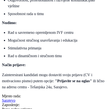
Odgovornost, profesionalnost i razvijene komunikacijske
vještine
Sposobnost rada u timu
Nudimo:
Rad u savremeno opremljenom IVF centru
Mogućnost stručnog usavršavanja i edukacija
Stimulativna primanja
Rad u dinamičnom i stručnom timu
Način prijave:
Zainteresirani kandidati mogu dostaviti svoju prijavu (CV i
motivaciono pismo) putem opcije:
"Prijavite se na oglas"
ili lično
na adresu centra - Tešanjska 24a, Sarajevo.
Mjesto rada:
Sarajevo
Zaposlenje: