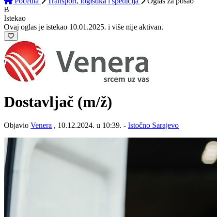
Početna
Transport, logistika i špedicija
Oglas
za posao
B
Istekao
Ovaj oglas je istekao 10.01.2025. i više nije aktivan.
Dostavljač
(m/ž)
Objavio
Venera
, 10.12.2024. u 10:39. -
Istočno Sarajevo