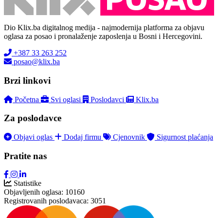
Dio Klix.ba digitalnog medija - najmodernija platforma za objavu
oglasa za posao i pronalaženje zaposlenja u Bosni i Hercegovini.
+387 33 263 252
posao@klix.ba
Brzi linkovi
Početna
Svi oglasi
Poslodavci
Klix.ba
Za poslodavce
Objavi oglas
Dodaj firmu
Cjenovnik
Sigurnost plaćanja
Pratite nas
Statistike
Objavljenih oglasa:
10160
Registrovanih poslodavaca:
3051