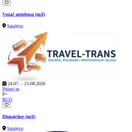
Vozač autobusa
(m/ž)
Sarajevo
24.07. – 23.08.2026
Prijavi se
P+
BCO
Dispatcher
(m/ž)
Sarajevo