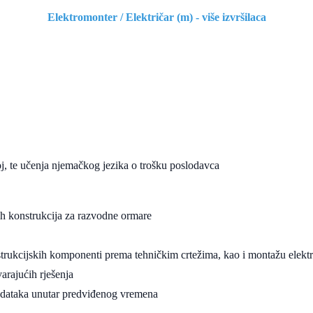
Elektromonter / Električar (m) - više izvršilaca
, te učenja njemačkog jezika o trošku poslodavca
ih konstrukcija za razvodne ormare
strukcijskih komponenti prema tehničkim crtežima, kao i montažu elek
arajućih rješenja
adataka unutar predviđenog vremena