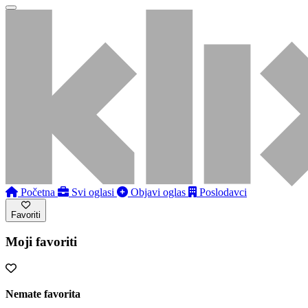
Početna
Svi oglasi
Objavi oglas
Poslodavci
Favoriti
Moji favoriti
Nemate favorita