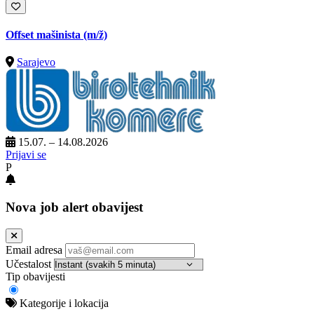
Offset mašinista
(m/ž)
Sarajevo
15.07. – 14.08.2026
Prijavi se
P
Nova job alert obavijest
Email adresa
Učestalost
Tip obavijesti
Kategorije i lokacija