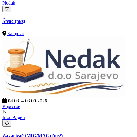
Nedak
Šivač
(m/ž)
Sarajevo
04.08. – 03.09.2026
Prijavi se
B
Irion Argerr
Zavarivač (MIG/MAG)
(m/ž)