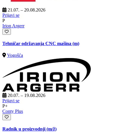
21.07. – 20.08.2026
Prijavi se
P
Irion Argerr
Tehničar održavanja CNC mašina (m)
Vogošća
20.07. – 19.08.2026
Prijavi se
P+
Conty Plus
Radnik u proizvodnji
(m/ž)