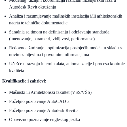
Modeling, dizajn i koordinacija različitih inženjerskih faza u
Autodesk Revit okruženju
Analiza i razumijevanje mašinskih instalacija i/ili arhitektonskih
nacrta te tehničke dokumentacije
Saradnja sa timom na definisanju i održavanju standarda
(imenovanje, parametri, vidljivost, performanse)
Redovno ažuriranje i optimizacija postojećih modela u skladu sa
novim zahtjevima i povratnim informacijama
Učešće u razvoju internih alata, automatizacije i procesa kontrole
kvaliteta
Kvalifikacije i zahtjevi:
Mašinski ili Arhitektonski fakultet (VSS/VŠS)
Poželjno poznavanje AutoCAD-a
Poželjno poznavanje Autodesk Revit-a
Obavezno poznavanje engleskog jezika