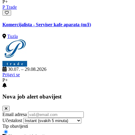
P+
P Trade
Komercijalista - Serviser kafe aparata
(m/ž)
Tuzla
30.07. – 29.08.2026
Prijavi se
P+
Nova job alert obavijest
Email adresa
Učestalost
Tip obavijesti