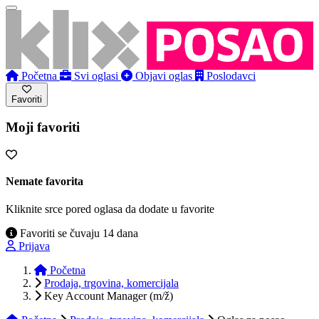
Početna
Svi oglasi
Objavi oglas
Poslodavci
Favoriti
Moji favoriti
Nemate favorita
Kliknite srce pored oglasa da dodate u favorite
Favoriti se čuvaju 14 dana
Prijava
Početna
Prodaja, trgovina, komercijala
Key Account Manager (m/ž)