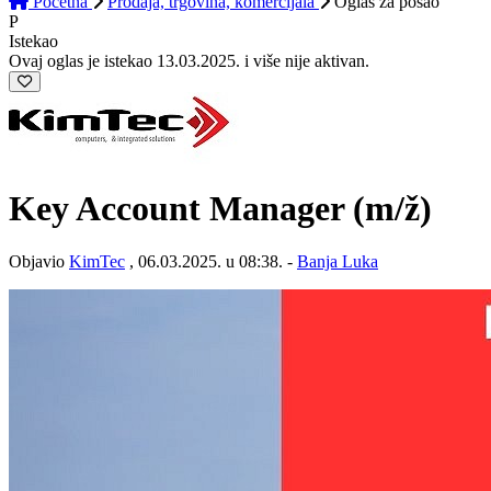
Početna
Prodaja, trgovina, komercijala
Oglas
za posao
P
Istekao
Ovaj oglas je istekao 13.03.2025. i više nije aktivan.
Key Account Manager
(m/ž)
Objavio
KimTec
, 06.03.2025. u 08:38. -
Banja Luka