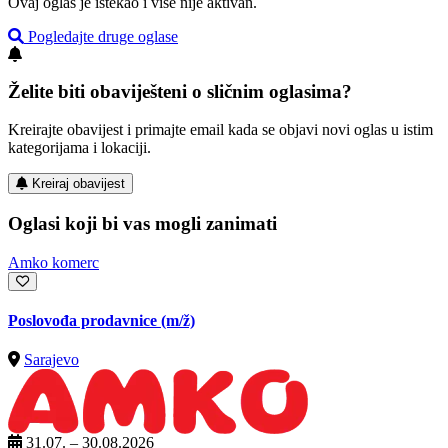
Ovaj oglas je istekao i više nije aktivan.
Pogledajte druge oglase
Želite biti obaviješteni o sličnim oglasima?
Kreirajte obavijest i primajte email kada se objavi novi oglas u istim
kategorijama i lokaciji.
Kreiraj obavijest
Oglasi koji bi vas mogli zanimati
Amko komerc
Poslovođa prodavnice
(m/ž)
Sarajevo
31.07. – 30.08.2026