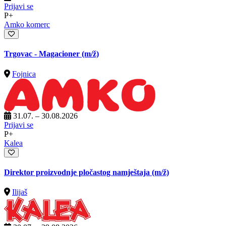
Prijavi se
P+
Amko komerc
Trgovac - Magacioner
(m/ž)
Fojnica
31.07. – 30.08.2026
Prijavi se
P+
Kalea
Direktor proizvodnje pločastog namještaja
(m/ž)
Ilijaš