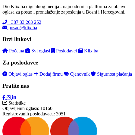
Dio Klix.ba digitalnog medija - najmodernija platforma za objavu
oglasa za posao i pronalaženje zaposlenja u Bosni i Hercegovini.
+387 33 263 252
posao@klix.ba
Brzi linkovi
Početna
Svi oglasi
Poslodavci
Klix.ba
Za poslodavce
Objavi oglas
Dodaj firmu
Cjenovnik
Sigurnost plaćanja
Pratite nas
Statistike
Objavljenih oglasa:
10160
Registrovanih poslodavaca:
3051