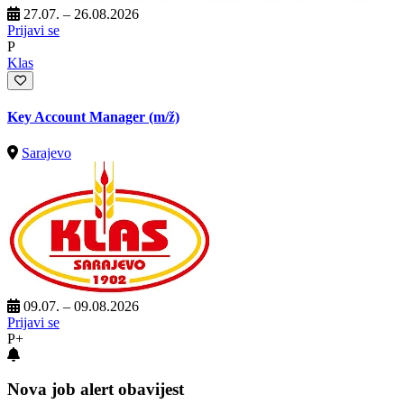
27.07. – 26.08.2026
Prijavi se
P
Klas
Key Account Manager
(m/ž)
Sarajevo
09.07. – 09.08.2026
Prijavi se
P+
Nova job alert obavijest