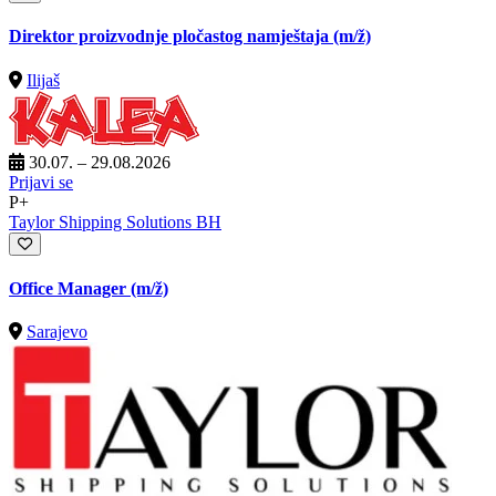
Direktor proizvodnje pločastog namještaja
(m/ž)
Ilijaš
30.07. – 29.08.2026
Prijavi se
P+
Taylor Shipping Solutions BH
Office Manager
(m/ž)
Sarajevo