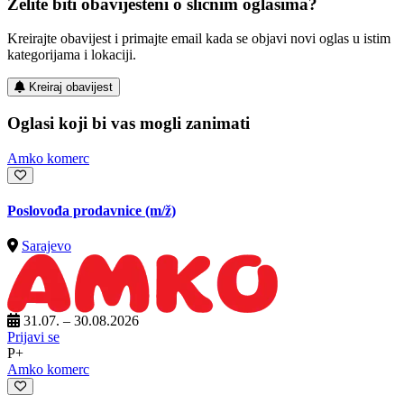
Želite biti obaviješteni o sličnim oglasima?
Kreirajte obavijest i primajte email kada se objavi novi oglas u istim
kategorijama i lokaciji.
Kreiraj obavijest
Oglasi koji bi vas mogli zanimati
Amko komerc
Poslovođa prodavnice
(m/ž)
Sarajevo
31.07. – 30.08.2026
Prijavi se
P+
Amko komerc