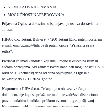
STIMULATIVNA PRIMANJA
MOGUĆNOST NAPREDOVANJA
Prijave na Oglas sa dokazima o ispunjavanju uslova dostaviti na
adresu:
HIFA d.o.o. Tešanj, Bukva 9, 74260 Tešanj lično, putem pošte, na
e-mail:
emir.cizmic@hifa.ba
ili putem opcije
"Prijavite se na
oglas"
.
Prednost će imati kandidati koji imaju radno iskustvo na istim ili
sličnim pozicijama. Svi zainteresovani kandidati mogu poslati CV u
roku od 15 (petnaest) dana od dana objavljivanja Oglasa a
najkasnije do 12.12.2024. godine.
Napomena:
HIFA d.o.o. Tešanj nije u obavezi vraćanja
dokumentacije koja se prilaže uz molbu te zadržava diskreciono
pravo u odabiru kandidata prilikom eventualnog zapošljavanja.
Nepotpune i neblagovremene prijave neće se razmatrati.