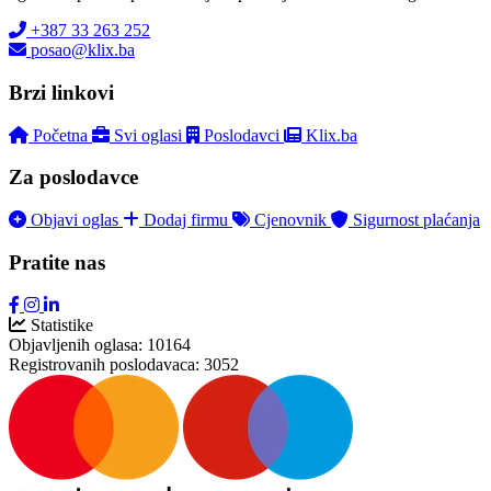
+387 33 263 252
posao@klix.ba
Brzi linkovi
Početna
Svi oglasi
Poslodavci
Klix.ba
Za poslodavce
Objavi oglas
Dodaj firmu
Cjenovnik
Sigurnost plaćanja
Pratite nas
Statistike
Objavljenih oglasa:
10164
Registrovanih poslodavaca:
3052