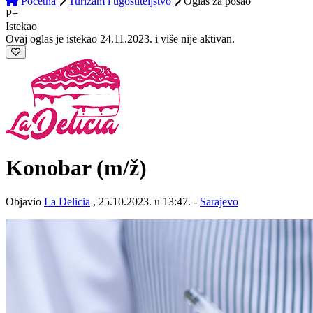
Početna
Turizam i ugostiteljstvo
Oglas
za posao
P+
Istekao
Ovaj oglas je istekao 24.11.2023. i više nije aktivan.
Konobar
(m/ž)
Objavio
La Delicia
, 25.10.2023. u 13:47. -
Sarajevo