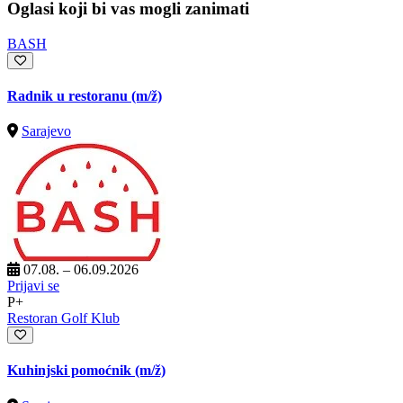
Oglasi koji bi vas mogli zanimati
BASH
Radnik u restoranu
(m/ž)
Sarajevo
07.08. – 06.09.2026
Prijavi se
P+
Restoran Golf Klub
Kuhinjski pomoćnik
(m/ž)