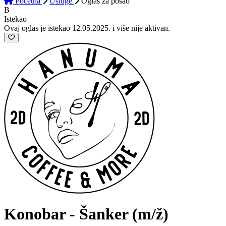
Početna
Usluge
Oglas
za posao
B
Istekao
Ovaj oglas je istekao 12.05.2025. i više nije aktivan.
Konobar - Šanker
(m/ž)