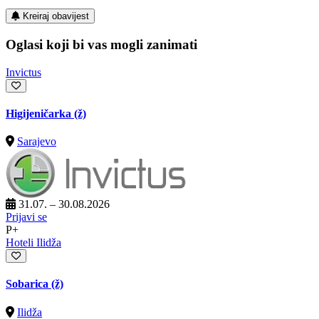
Kreiraj obavijest
Oglasi koji bi vas mogli zanimati
Invictus
Higijeničarka (ž)
Sarajevo
31.07. – 30.08.2026
Prijavi se
P+
Hoteli Ilidža
Sobarica (ž)
Ilidža