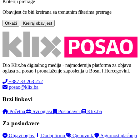
Kriteriji pretrage
Obavijest će biti kreirana sa trenutnim filterima pretrage
Otkaži
Kreiraj obavijest
Dio Klix.ba digitalnog medija - najmodernija platforma za objavu
oglasa za posao i pronalaženje zaposlenja u Bosni i Hercegovini.
+387 33 263 252
posao@klix.ba
Brzi linkovi
Početna
Svi oglasi
Poslodavci
Klix.ba
Za poslodavce
Objavi oglas
Dodaj firmu
Cjenovnik
Sigurnost plaćanja