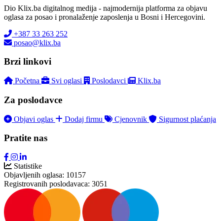
Dio Klix.ba digitalnog medija - najmodernija platforma za objavu
oglasa za posao i pronalaženje zaposlenja u Bosni i Hercegovini.
+387 33 263 252
posao@klix.ba
Brzi linkovi
Početna
Svi oglasi
Poslodavci
Klix.ba
Za poslodavce
Objavi oglas
Dodaj firmu
Cjenovnik
Sigurnost plaćanja
Pratite nas
Statistike
Objavljenih oglasa:
10157
Registrovanih poslodavaca:
3051