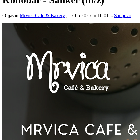
Konobar - Šanker
(m/ž)
Objavio
Mrvica Cafe & Bakery
, 17.05.2025. u 10:01. -
Sarajevo