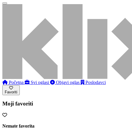
Početna
Svi oglasi
Objavi oglas
Poslodavci
Favoriti
Moji favoriti
Nemate favorita