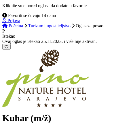
Kliknite srce pored oglasa da dodate u favorite
Favoriti se čuvaju 14 dana
Prijava
Početna
Turizam i ugostiteljstvo
Oglas
za posao
P+
Istekao
Ovaj oglas je istekao 25.11.2023. i više nije aktivan.
Kuhar
(m/ž)