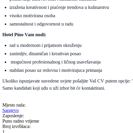
izražena kreativnost i praćenje trendova u kulinarstvu
visoko motivirana osoba
samostalnost i odgovornost u radu
Hotel Pino Vam nudi:
rad u modernom i prijatnom okruženju
zanimljiv, dinamičan i kreativan posao
mogućnost profesionalnog i ličnog usavršavanja
stabilan posao uz redovna i motivirajuca primanja
Ukoliko ispunjavate navedene uvjete pošaljite Vaš CV putem opcije: 
Samo kandidati koji uđu u uži izbor bit će kontaktirani.
Mjesto rada:
Sarajevo
Zaposlenje:
Puno radno vrijeme
Broj izvršilaca:
1