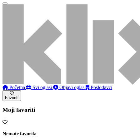
Početna
Svi oglasi
Objavi oglas
Poslodavci
Favoriti
Moji favoriti
Nemate favorita