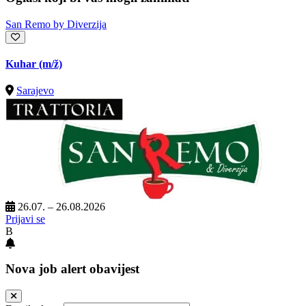
San Remo by Diverzija
Kuhar
(m/ž)
Sarajevo
26.07. – 26.08.2026
Prijavi se
B
Nova job alert obavijest