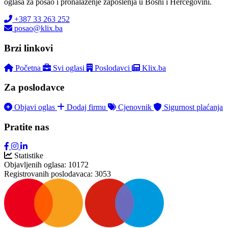
oglasa za posao i pronalaženje zaposlenja u Bosni i Hercegovini.
+387 33 263 252
posao@klix.ba
Brzi linkovi
Početna
Svi oglasi
Poslodavci
Klix.ba
Za poslodavce
Objavi oglas
Dodaj firmu
Cjenovnik
Sigurnost plaćanja
Pratite nas
Statistike
Objavljenih oglasa:
10172
Registrovanih poslodavaca:
3053