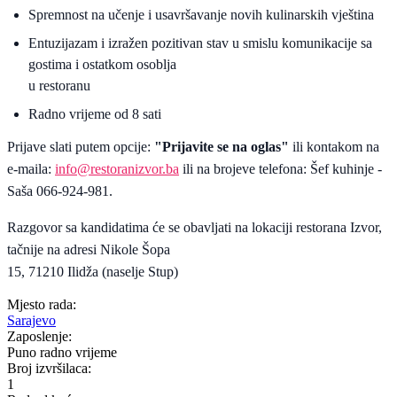
Spremnost na učenje i usavršavanje novih kulinarskih vještina
Entuzijazam i izražen pozitivan stav u smislu komunikacije sa
gostima i ostatkom osoblja
u restoranu
Radno vrijeme od 8 sati
Prijave slati putem opcije:
"Prijavite se na oglas"
ili kontakom na
e-maila:
info@restoranizvor.ba
ili na brojeve telefona: Šef kuhinje -
Saša 066-924-981.
Razgovor sa kandidatima će se obavljati na lokaciji restorana Izvor,
tačnije na adresi Nikole Šopa
15, 71210 Ilidža (naselje Stup)
Mjesto rada:
Sarajevo
Zaposlenje:
Puno radno vrijeme
Broj izvršilaca:
1