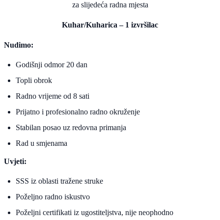
za slijedeća radna mjesta
Kuhar/Kuharica – 1 izvršilac
Nudimo:
Godišnji odmor 20 dan
Topli obrok
Radno vrijeme od 8 sati
Prijatno i profesionalno radno okruženje
Stabilan posao uz redovna primanja
Rad u smjenama
Uvjeti:
SSS iz oblasti tražene struke
Poželjno radno iskustvo
Poželjni certifikati iz ugostiteljstva, nije neophodno