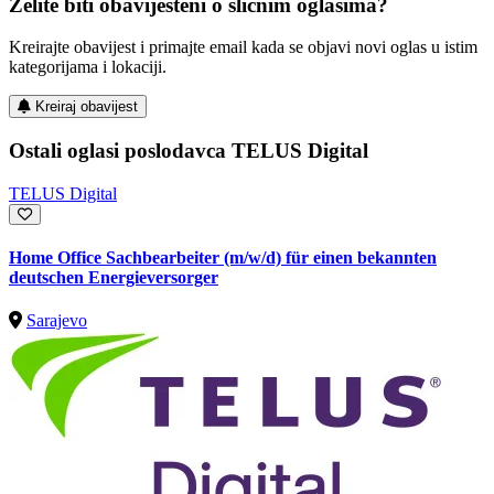
Želite biti obaviješteni o sličnim oglasima?
Kreirajte obavijest i primajte email kada se objavi novi oglas u istim
kategorijama i lokaciji.
Kreiraj obavijest
Ostali oglasi poslodavca TELUS Digital
TELUS Digital
Home Office Sachbearbeiter (m/w/d) für einen bekannten
deutschen Energieversorger
Sarajevo