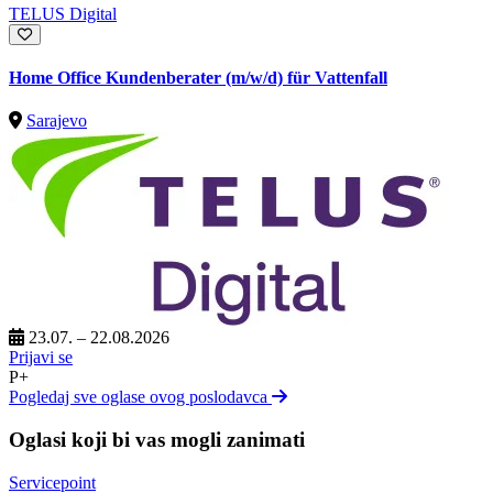
TELUS Digital
Home Office Kundenberater (m/w/d) für Vattenfall
Sarajevo
23.07. – 22.08.2026
Prijavi se
P+
Pogledaj sve oglase ovog poslodavca
Oglasi koji bi vas mogli zanimati
Servicepoint