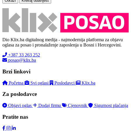
Otkaži
Kreiraj obavijest
Dio Klix.ba digitalnog medija - najmodernija platforma za objavu
oglasa za posao i pronalaženje zaposlenja u Bosni i Hercegovini.
+387 33 263 252
posao@klix.ba
Brzi linkovi
Početna
Svi oglasi
Poslodavci
Klix.ba
Za poslodavce
Objavi oglas
Dodaj firmu
Cjenovnik
Sigurnost plaćanja
Pratite nas