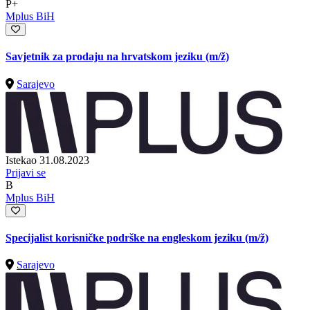
P+
Mplus BiH
Savjetnik za prodaju na hrvatskom jeziku
(m/ž)
Sarajevo
Istekao 31.08.2023
Prijavi se
B
Mplus BiH
Specijalist korisničke podrške na engleskom jeziku
(m/ž)
Sarajevo