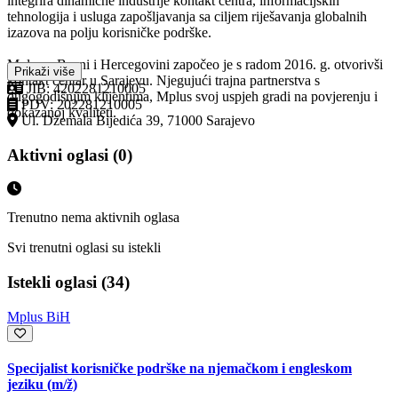
integrira dinamične industrije kontakt centra, informacijskih
tehnologija i usluga zapošljavanja sa ciljem riješavanja globalnih
izazova na polju korisničke podrške.
Mplus u Bosni i Hercegovini započeo je s radom 2016. g. otvorivši
Prikaži više
kontakt centar u Sarajevu. Njegujući trajna partnerstva s
JIB: 4202281210005
dugogodišnjim klijentima, Mplus svoj uspjeh gradi na povjerenju i
PDV: 202281210005
dokazanoj kvaliteti.
Ul. Džemala Bijedića 39, 71000 Sarajevo
Aktivni oglasi (0)
Trenutno nema aktivnih oglasa
Svi trenutni oglasi su istekli
Istekli oglasi (34)
Mplus BiH
Specijalist korisničke podrške na njemačkom i engleskom
jeziku
(m/ž)