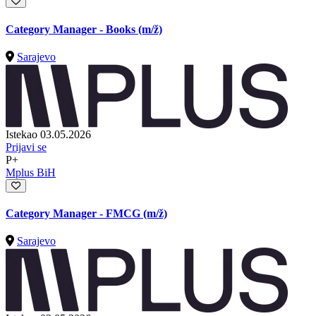
Category Manager - Books
(m/ž)
Sarajevo
Istekao 03.05.2026
Prijavi se
P+
Mplus BiH
Category Manager - FMCG
(m/ž)
Sarajevo