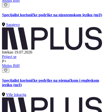
Mplus BiH
Specijalist korisničke podrške na nizozemskom jeziku
(m/ž)
Sarajevo
Istekao 19.07.2026
Prijavi se
P+
Mplus BiH
Specijalist korisničke podrške na njemačkom i engleskom
jeziku
(m/ž)
Više lokacija