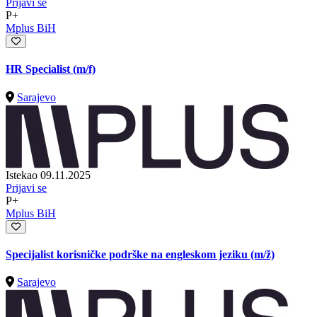
Prijavi se
P+
Mplus BiH
HR Specialist (m/f)
Sarajevo
Istekao 09.11.2025
Prijavi se
P+
Mplus BiH
Specijalist korisničke podrške na engleskom jeziku
(m/ž)
Sarajevo