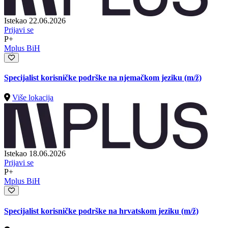
Istekao 22.06.2026
Prijavi se
P+
Mplus BiH
Specijalist korisničke podrške na njemačkom jeziku
(m/ž)
Više lokacija
Istekao 18.06.2026
Prijavi se
P+
Mplus BiH
Specijalist korisničke podrške na hrvatskom jeziku
(m/ž)