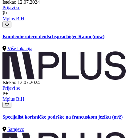
Istekao 12.07.2024
Prijavi se
P+
Mplus BiH
Kundenberatern deutschsprachiger Raum (m/w)
Više lokacija
Istekao 12.07.2024
Prijavi se
P+
Mplus BiH
Specijalist korisničke podrške na francuskom jeziku
(m/ž)
Sarajevo