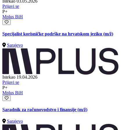
Istekao 03.05.2026
Prijavi se
P+
Mplus BiH
Specijalist korisničke podrške na hrvatskom jeziku
(m/ž)
Sarajevo
Istekao 19.04.2026
Prijavi se
P+
Mplus BiH
Saradnik za računovodstvo i finansije
(m/ž)
Sarajevo