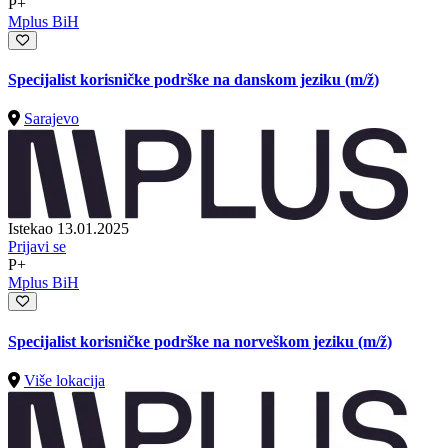
P+
Mplus BiH
Specijalist korisničke podrške na danskom jeziku
(m/ž)
Sarajevo
Istekao 13.01.2025
Prijavi se
P+
Mplus BiH
Specijalist korisničke podrške na norveškom jeziku
(m/ž)
Više lokacija