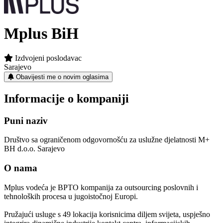
Mplus BiH
Izdvojeni poslodavac
Sarajevo
Obavijesti me o novim oglasima
Informacije o kompaniji
Puni naziv
Društvo sa ograničenom odgovornošću za uslužne djelatnosti M+
BH d.o.o. Sarajevo
O nama
Mplus vodeća je BPTO kompanija za outsourcing poslovnih i
tehnoloških procesa u jugoistočnoj Europi.
Pružajući usluge s 49 lokacija korisnicima diljem svijeta, uspješno