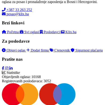
oglasa za posao i pronalaženje zaposlenja u Bosni i Hercegovini.
+387 33 263 252
posao@klix.ba
Brzi linkovi
Početna
Svi oglasi
Poslodavci
Klix.ba
Za poslodavce
Objavi oglas
Dodaj firmu
Cjenovnik
Sigurnost plaćanja
Pratite nas
Statistike
Objavljenih oglasa:
10168
Registrovanih poslodavaca:
3052