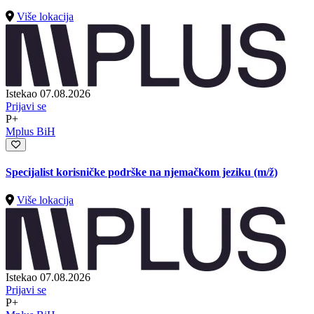
Više lokacija
Istekao 07.08.2026
Prijavi se
P+
Mplus BiH
Specijalist korisničke podrške na njemačkom jeziku
(m/ž)
Više lokacija
Istekao 07.08.2026
Prijavi se
P+