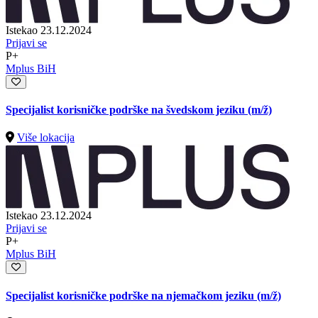
Istekao 23.12.2024
Prijavi se
P+
Mplus BiH
Specijalist korisničke podrške na švedskom jeziku
(m/ž)
Više lokacija
Istekao 23.12.2024
Prijavi se
P+
Mplus BiH
Specijalist korisničke podrške na njemačkom jeziku
(m/ž)