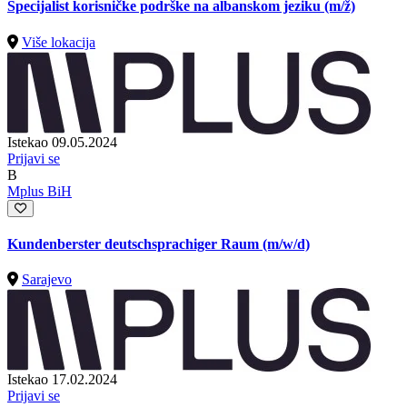
Specijalist korisničke podrške na albanskom jeziku
(m/ž)
Više lokacija
Istekao 09.05.2024
Prijavi se
B
Mplus BiH
Kundenberster deutschsprachiger Raum (m/w/d)
Sarajevo
Istekao 17.02.2024
Prijavi se