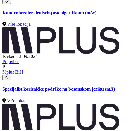
Kundenberater deutschsprachiger Raum (m/w)
Više lokacija
Istekao 13.09.2024
Prijavi se
P+
Mplus BiH
Specijalist korisničke podrške na bosanskom jeziku
(m/ž)
Više lokacija