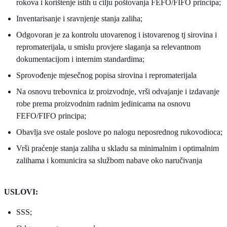
rokova i korištenje istih u cilju poštovanja FEFO/FIFO principa;
Inventarisanje i sravnjenje stanja zaliha;
Odgovoran je za kontrolu utovarenog i istovarenog tj sirovina i
repromaterijala, u smislu provjere slaganja sa relevantnom
dokumentacijom i internim standardima;
Sprovođenje mjesečnog popisa sirovina i repromaterijala
Na osnovu trebovnica iz proizvodnje, vrši odvajanje i izdavanje
robe prema proizvodnim radnim jedinicama na osnovu
FEFO/FIFO principa;
Obavlja sve ostale poslove po nalogu neposrednog rukovodioca;
Vrši praćenje stanja zaliha u skladu sa minimalnim i optimalnim
zalihama i komunicira sa službom nabave oko naručivanja
USLOVI:
SSS;