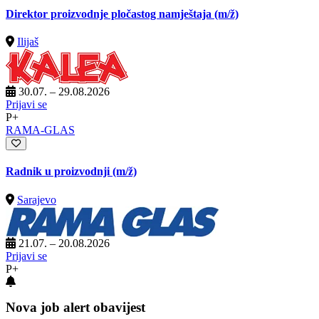
Direktor proizvodnje pločastog namještaja
(m/ž)
Ilijaš
30.07. – 29.08.2026
Prijavi se
P+
RAMA-GLAS
Radnik u proizvodnji
(m/ž)
Sarajevo
21.07. – 20.08.2026
Prijavi se
P+
Nova job alert obavijest