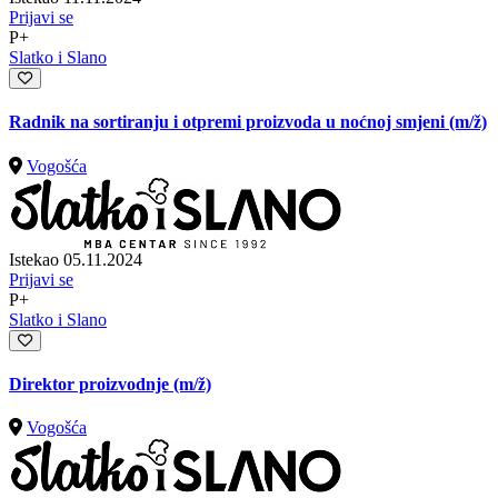
Prijavi se
P+
Slatko i Slano
Radnik na sortiranju i otpremi proizvoda u noćnoj smjeni
(m/ž)
Vogošća
Istekao 05.11.2024
Prijavi se
P+
Slatko i Slano
Direktor proizvodnje
(m/ž)
Vogošća