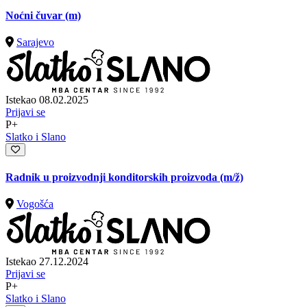
Noćni čuvar (m)
Sarajevo
Istekao 08.02.2025
Prijavi se
P+
Slatko i Slano
Radnik u proizvodnji konditorskih proizvoda
(m/ž)
Vogošća
Istekao 27.12.2024
Prijavi se
P+
Slatko i Slano