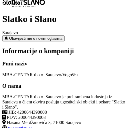
Slatko i Slano
Sarajevo
Obavijesti me o novim oglasima
Informacije o kompaniji
Puni naziv
MBA-CENTAR d.o.o. Sarajevo/Vogošća
O nama
MBA-CENTAR d.o.o. Sarajevo je prehrambena industrija iz
Sarajeva u čijem okviru posluju ugostiteljski objekti i pekare "Slatko
i Slano".
JIB: 4200644390008
PDV: 200644390008
Hasana Merdžanovića 3, 71000 Sarajevo
mbacentar.ba