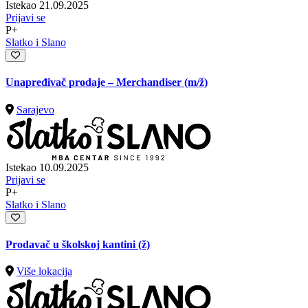
Istekao 21.09.2025
Prijavi se
P+
Slatko i Slano
Unapređivač prodaje – Merchandiser
(m/ž)
Sarajevo
Istekao 10.09.2025
Prijavi se
P+
Slatko i Slano
Prodavač u školskoj kantini (ž)
Više lokacija