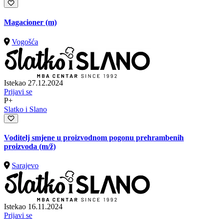
Magacioner (m)
Vogošća
Istekao 27.12.2024
Prijavi se
P+
Slatko i Slano
Voditelj smjene u proizvodnom pogonu prehrambenih
proizvoda
(m/ž)
Sarajevo
Istekao 16.11.2024
Prijavi se