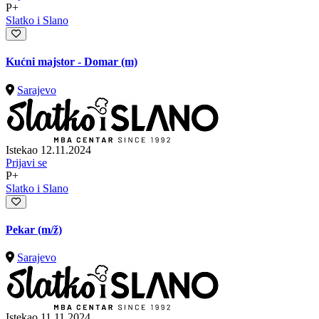
P+
Slatko i Slano
Kućni majstor - Domar (m)
Sarajevo
Istekao 12.11.2024
Prijavi se
P+
Slatko i Slano
Pekar
(m/ž)
Sarajevo
Istekao 11.11.2024