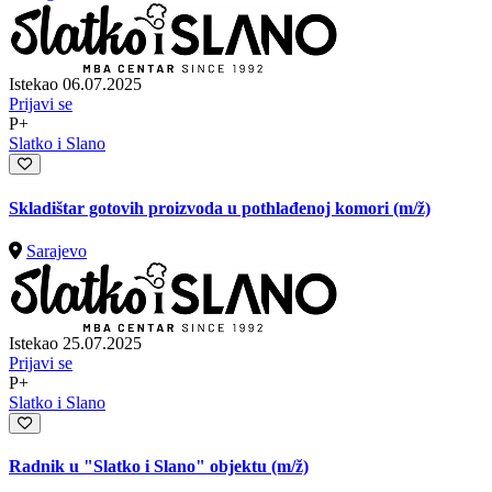
Istekao 06.07.2025
Prijavi se
P+
Slatko i Slano
Skladištar gotovih proizvoda u pothlađenoj komori
(m/ž)
Sarajevo
Istekao 25.07.2025
Prijavi se
P+
Slatko i Slano
Radnik u "Slatko i Slano" objektu
(m/ž)