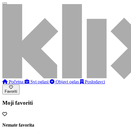
Početna
Svi oglasi
Objavi oglas
Poslodavci
Favoriti
Moji favoriti
Nemate favorita