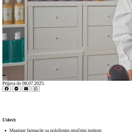
Prijava do 08.07.2025.
Uslovi:
Magistar farmacije sa položenim stručnim ispitom