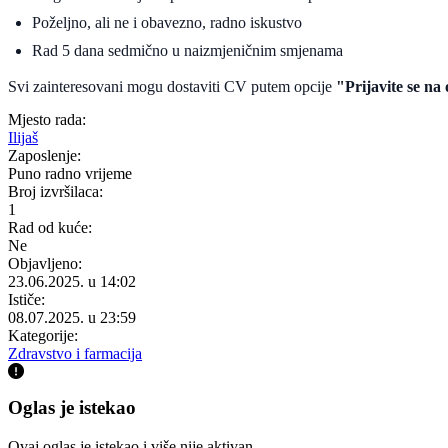
Poželjno, ali ne i obavezno, radno iskustvo
Rad 5 dana sedmično u naizmjeničnim smjenama
Svi zainteresovani mogu dostaviti CV putem opcije
"Prijavite se na
Mjesto rada:
Ilijaš
Zaposlenje:
Puno radno vrijeme
Broj izvršilaca:
1
Rad od kuće:
Ne
Objavljeno:
23.06.2025. u 14:02
Ističe:
08.07.2025. u 23:59
Kategorije:
Zdravstvo i farmacija
Oglas je istekao
Ovaj oglas je istekao i više nije aktivan.