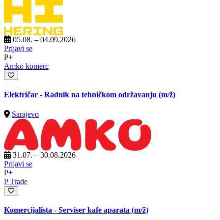
05.08. – 04.09.2026
Prijavi se
P+
Amko komerc
Električar - Radnik na tehničkom održavanju
(m/ž)
Sarajevo
31.07. – 30.08.2026
Prijavi se
P+
P Trade
Komercijalista - Serviser kafe aparata
(m/ž)