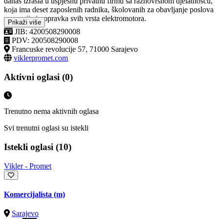
danas izrasla u uspješnu privatnu firmu sa raznovrsnom djelatnošću,
koja ima deset zaposlenih radnika, školovanih za obavljanje poslova
reparacije i popravka svih vrsta elektromotora.
Prikaži više
JIB: 4200508290008
PDV: 200508290008
Francuske revolucije 57, 71000 Sarajevo
viklerpromet.com
Aktivni oglasi (0)
Trenutno nema aktivnih oglasa
Svi trenutni oglasi su istekli
Istekli oglasi (10)
Vikler - Promet
Komercijalista (m)
Sarajevo