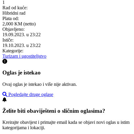
1
Rad od kuće:
Hibridni rad
Plata od:
2,000 KM (netto)
Objavljeno:
19.09.2023. u 23:22
Ističe:
19.10.2023. u 23:22
Kategorije:
Turizam i ugostiteljstvo
Oglas je istekao
Ovaj oglas je istekao i više nije aktivan.
Pogledajte druge oglase
Želite biti obaviješteni o sličnim oglasima?
Kreirajte obavijest i primajte email kada se objavi novi oglas u istim
kategorijama i lokaciji.