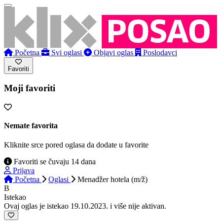
Početna
Svi oglasi
Objavi oglas
Poslodavci
Favoriti
Moji favoriti
Nemate favorita
Kliknite srce pored oglasa da dodate u favorite
Favoriti se čuvaju 14 dana
Prijava
Početna
Oglasi
Menadžer hotela (m/ž)
B
Istekao
Ovaj oglas je istekao 19.10.2023. i više nije aktivan.