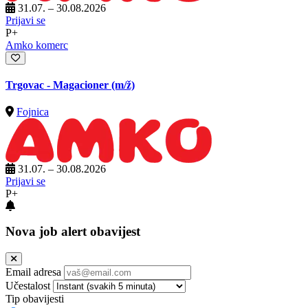
31.07. – 30.08.2026
Prijavi se
P+
Amko komerc
Trgovac - Magacioner
(m/ž)
Fojnica
31.07. – 30.08.2026
Prijavi se
P+
Nova job alert obavijest
Email adresa
Učestalost
Tip obavijesti