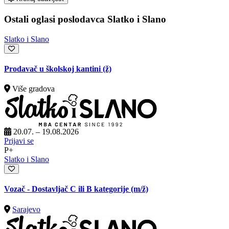
Ostali oglasi poslodavca Slatko i Slano
Slatko i Slano
Prodavač u školskoj kantini (ž)
Više gradova
20.07. – 19.08.2026
Prijavi se
P+
Slatko i Slano
Vozač - Dostavljač C ili B kategorije
(m/ž)
Sarajevo