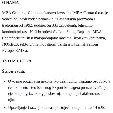
O NAMA
MBA Centar - „Činimo pekarstvo izvrsnim“ MBA Centar d.o.o. je
vodeći bh. proizvođač pekarskih i slastičarskih proizvoda s
tradicijom od 1992. godine. Sa 335 zaposlenih, bilježimo
kontinuirani rast. Naši brendovi Slatko i Slano, Bujrum i MBA
Centar prisutni su u maloprodajnim lancima, školskim kantinama,
HORECA sektoru i na globalnom tržištu u 14 zemalja širom
Evrope, SAD-a.
TVOJA ULOGA
Šta ćeš raditi:
Ovo nije pozicija za nekoga tko traži rutinu. Tražimo osobu koja
će, uz mentorstvo iskusnog Export Managera preuzeti vođenje
cjelokupnog izvoznog poslovanja kompanije i aktivno rasti s
njim
Upravljanje i razvoj odnosa s postojećim kupcima na 14 tržišta