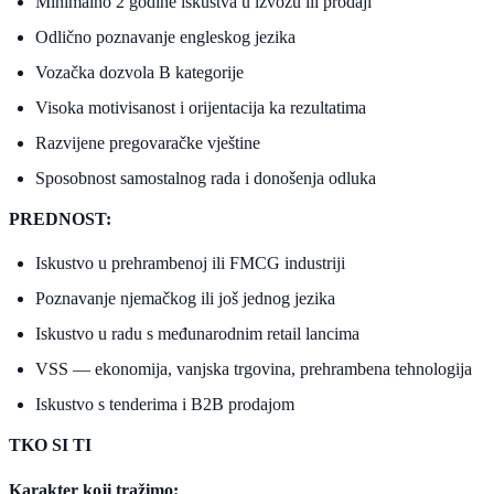
Minimalno 2 godine iskustva u izvozu ili prodaji
Odlično poznavanje engleskog jezika
Vozačka dozvola B kategorije
Visoka motivisanost i orijentacija ka rezultatima
Razvijene pregovaračke vještine
Sposobnost samostalnog rada i donošenja odluka
PREDNOST:
Iskustvo u prehrambenoj ili FMCG industriji
Poznavanje njemačkog ili još jednog jezika
Iskustvo u radu s međunarodnim retail lancima
VSS — ekonomija, vanjska trgovina, prehrambena tehnologija
Iskustvo s tenderima i B2B prodajom
TKO SI TI
Karakter koji tražimo: