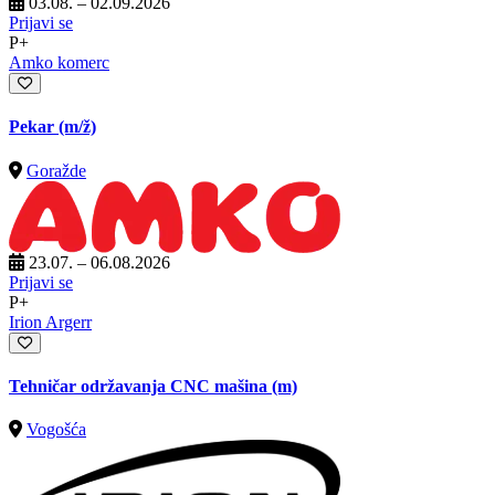
03.08. – 02.09.2026
Prijavi se
P+
Amko komerc
Pekar
(m/ž)
Goražde
23.07. – 06.08.2026
Prijavi se
P+
Irion Argerr
Tehničar održavanja CNC mašina (m)
Vogošća