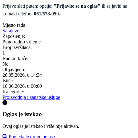
Prijave slati putem opcije:
"Prijavite se na oglas"
ili se javiti na
kontakt telefon:
061/578-959.
Mjesto rada:
Sarajevo
Zaposlenje:
Puno radno vrijeme
Broj izvršilaca:
1
Rad od kuće:
Ne
Objavljeno:
26.05.2026. u 14:34
Ističe:
16.06.2026. u 00:00
Kategorije:
Proizvodnja i zanatske usluge
Oglas je istekao
Ovaj oglas je istekao i više nije aktivan.
Pogledajte druge oglase