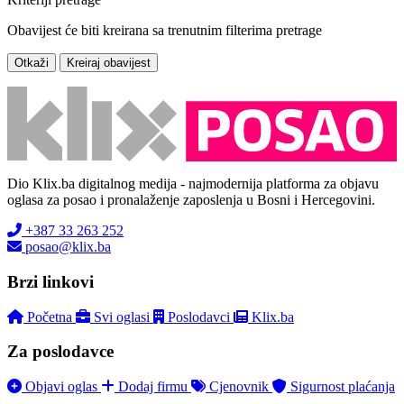
Obavijest će biti kreirana sa trenutnim filterima pretrage
Otkaži
Kreiraj obavijest
Dio Klix.ba digitalnog medija - najmodernija platforma za objavu
oglasa za posao i pronalaženje zaposlenja u Bosni i Hercegovini.
+387 33 263 252
posao@klix.ba
Brzi linkovi
Početna
Svi oglasi
Poslodavci
Klix.ba
Za poslodavce
Objavi oglas
Dodaj firmu
Cjenovnik
Sigurnost plaćanja