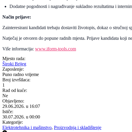
Dodatne pogodnosti i nagrađivanje sukladno rezultatima i interni
Način prijave:
Zainteresirani kandidati trebaju dostaviti životopis, dokaz o stručnoj s
Natječaj je otvoren do popune radnih mjesta. Prijave kandidata koji ne
Više informacija:
www.iform-tools.com
Mjesto rada:
Široki Brijeg
Zaposlenje:
Puno radno vrijeme
Broj izvršilaca:
1
Rad od kuće:
Ne
Objavljeno:
29.06.2026. u 16:07
Ističe:
30.07.2026. u 00:00
Kategorije:
Elektrotehnika i mašinstvo
,
Proizvodnja i skladištenje