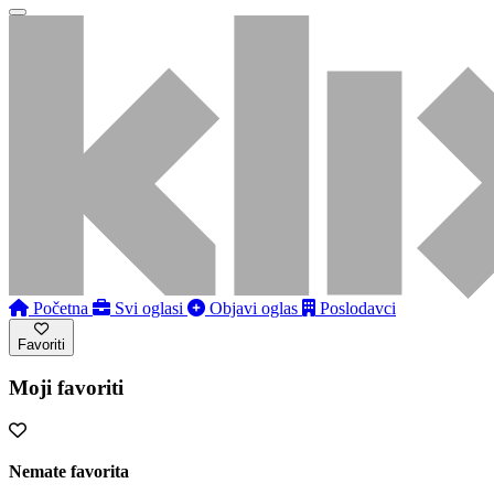
Početna
Svi oglasi
Objavi oglas
Poslodavci
Favoriti
Moji favoriti
Nemate favorita