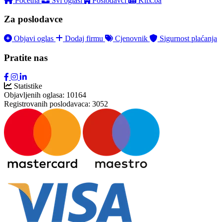
Početna
Svi oglasi
Poslodavci
Klix.ba
Za poslodavce
Objavi oglas
Dodaj firmu
Cjenovnik
Sigurnost plaćanja
Pratite nas
Statistike
Objavljenih oglasa:
10164
Registrovanih poslodavaca:
3052