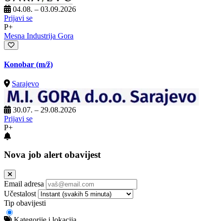
04.08. – 03.09.2026
Prijavi se
P+
Mesna Industrija Gora
Konobar
(m/ž)
Sarajevo
30.07. – 29.08.2026
Prijavi se
P+
Nova job alert obavijest
Email adresa
Učestalost
Tip obavijesti
Kategorije i lokacija