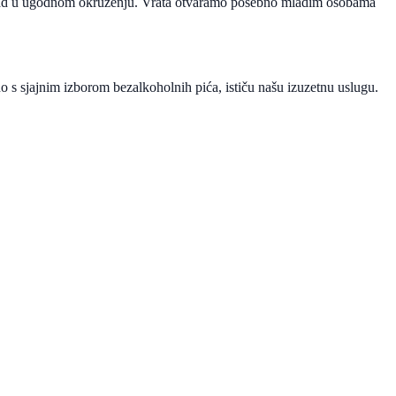
je i rad u ugodnom okruženju. Vrata otvaramo posebno mladim osobama
 s sjajnim izborom bezalkoholnih pića, ističu našu izuzetnu uslugu.