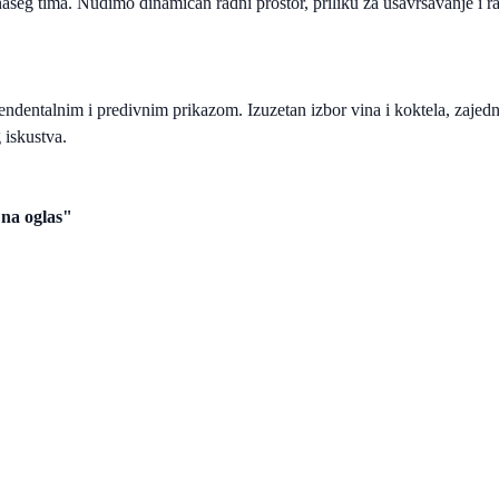
 dio našeg tima. Nudimo dinamičan radni prostor, priliku za usavršavan
ndentalnim i predivnim prikazom. Izuzetan izbor vina i koktela, zajedno
 iskustva.
 na oglas"