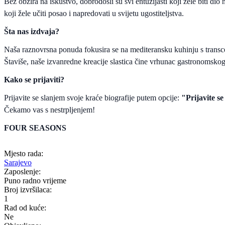
Bez obzira na iskustvo, dobrodošli su svi entuzijasti koji žele biti
koji žele učiti posao i napredovati u svijetu ugostiteljstva.
Šta nas izdvaja?
Naša raznovrsna ponuda fokusira se na mediteransku kuhinju s transce
Štaviše, naše izvanredne kreacije slastica čine vrhunac gastronomskog
Kako se prijaviti?
Prijavite se slanjem svoje kraće biografije putem opcije:
"Prijavite se
Čekamo vas s nestrpljenjem!
FOUR SEASONS
Mjesto rada:
Sarajevo
Zaposlenje:
Puno radno vrijeme
Broj izvršilaca:
1
Rad od kuće:
Ne