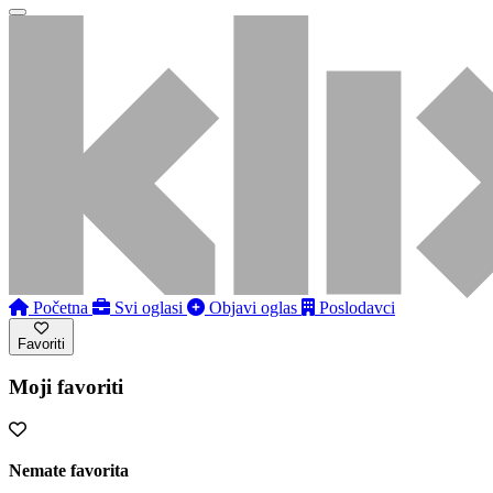
Početna
Svi oglasi
Objavi oglas
Poslodavci
Favoriti
Moji favoriti
Nemate favorita