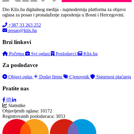
Dio Klix.ba digitalnog medija - najmodernija platforma za objavu
oglasa za posao i pronalaženje zaposlenja u Bosni i Hercegovini.
+387 33 263 252
posao@klix.ba
Brzi linkovi
Početna
Svi oglasi
Poslodavci
Klix.ba
Za poslodavce
Objavi oglas
Dodaj firmu
Cjenovnik
Sigurnost plaćanja
Pratite nas
Statistike
Objavljenih oglasa:
10172
Registrovanih poslodavaca:
3053